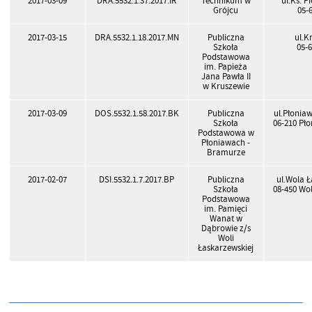
2017-03-09
DRA.5532.1.37.2017.IR
Technikum w
ul.Ks. P
Grójcu
05-
2017-03-15
DRA.5532.1.18.2017.MN
Publiczna
ul.K
Szkoła
05-
Podstawowa
im. Papieża
Jana Pawła II
w Kruszewie
2017-03-09
DOS.5532.1.58.2017.BK
Publiczna
ul.Płonia
Szkoła
06-210 Pł
Podstawowa w
Płoniawach -
Bramurze
2017-02-07
DSI.5532.1.7.2017.BP
Publiczna
ul.Wola 
Szkoła
08-450 Wo
Podstawowa
im. Pamięci
Wanat w
Dąbrowie z/s
Woli
Łaskarzewskiej