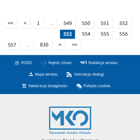
<<
<
1
549
550
551
552
...
553
554
555
556
557
830
>
>>
...
RODO
Rejestr zmian
Redakcja serwisu
Mapa serwisu
Instrukcja obsługi
Deklaracja dostępności
Polityka cookies