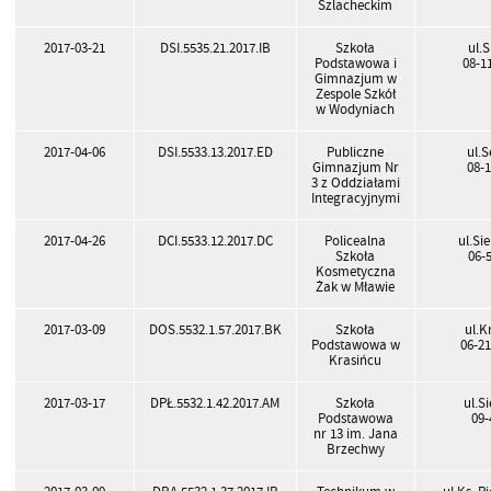
Szlacheckim
2017-03-21
DSI.5535.21.2017.IB
Szkoła
ul.S
Podstawowa i
08-1
Gimnazjum w
Zespole Szkół
w Wodyniach
2017-04-06
DSI.5533.13.2017.ED
Publiczne
ul.S
Gimnazjum Nr
08-1
3 z Oddziałami
Integracyjnymi
2017-04-26
DCI.5533.12.2017.DC
Policealna
ul.Si
Szkoła
06-
Kosmetyczna
Żak w Mławie
2017-03-09
DOS.5532.1.57.2017.BK
Szkoła
ul.K
Podstawowa w
06-21
Krasińcu
2017-03-17
DPŁ.5532.1.42.2017.AM
Szkoła
ul.S
Podstawowa
09-
nr 13 im. Jana
Brzechwy