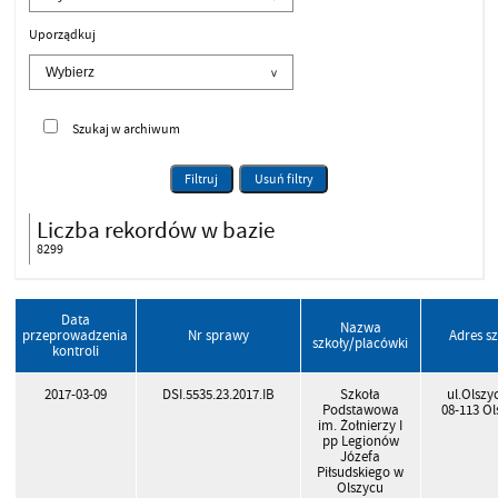
Uporządkuj
Szukaj w archiwum
Filtruj
Usuń filtry
Liczba rekordów w bazie
8299
Data
Nazwa
przeprowadzenia
Nr sprawy
Adres s
szkoły/placówki
kontroli
2017-03-09
DSI.5535.23.2017.IB
Szkoła
ul.Olszy
Podstawowa
08-113 Ol
im. Żołnierzy I
pp Legionów
Józefa
Piłsudskiego w
Olszycu