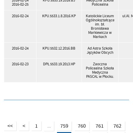
2016-02-24
KPU.5533.19.2016.BJ
Medyczna Szkoła
2016-02-25
Policealna
2016-02-24
KPU.5533.1.8.2016.KP
Katolickie Liceum
ul.Al.
Ogólnokształcące
im. bł.
Bronisława
Markiewicza w
Markach
2016-02-24
KPU.5532.12.2016.BB
Ad Astra Szkoła
Języków Obcych
2016-02-23
DPŁ.5533.19.2013.HP
Zaoczna
Policealna Szkoła
Medyczna
PASCAL w Płocku.
<<
<
1
759
760
761
762
...