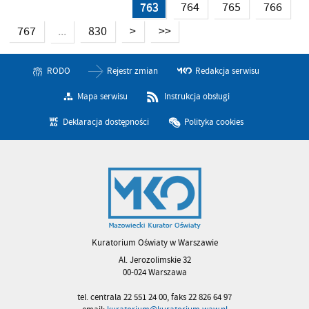
763
764
765
766
767
830
>
>>
...
RODO
Rejestr zmian
Redakcja serwisu
Mapa serwisu
Instrukcja obsługi
Deklaracja dostępności
Polityka cookies
Kuratorium Oświaty w Warszawie
Al. Jerozolimskie 32
00-024 Warszawa
tel. centrala 22 551 24 00, faks 22 826 64 97