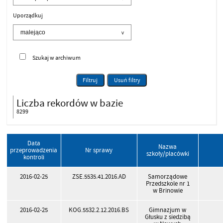
Uporządkuj
Szukaj w archiwum
Filtruj
Usuń filtry
Liczba rekordów w bazie
8299
Data
Nazwa
przeprowadzenia
Nr sprawy
szkoły/placówki
kontroli
2016-02-25
ZSE.5535.41.2016.AD
Samorządowe
Przedszkole nr 1
w Brinowie
2016-02-25
KOG.5532.2.12.2016.BS
Gimnazjum w
Głusku z siedzibą