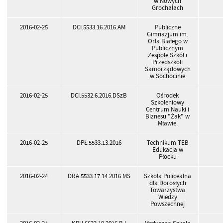
w Nowych
Grochalach
2016-02-25
DCI.5533.16.2016.AM
Publiczne
Gimnazjum im.
Orła Białego w
Publicznym
Zespole Szkół i
Przedszkoli
Samorządowych
w Sochocinie
2016-02-25
DCI.5532.6.2016.DSzB
Ośrodek
Szkoleniowy
Centrum Nauki i
Biznesu "Żak" w
Mławie.
2016-02-25
DPŁ.5533.13.2016
Technikum TEB
Edukacja w
Płocku
2016-02-24
DRA.5533.17.14.2016.MS
Szkoła Policealna
dla Dorosłych
Towarzystwa
Wiedzy
Powszechnej