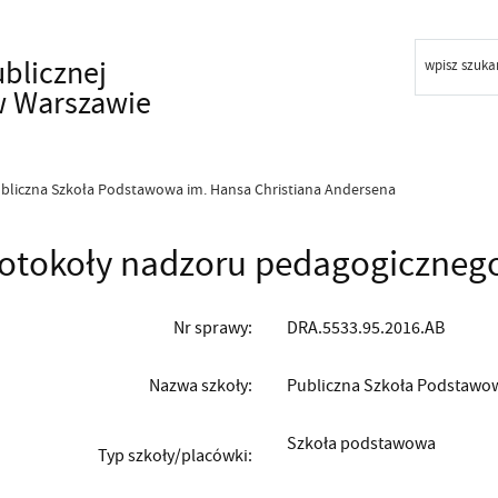
ublicznej
wpisz szuka
w Warszawie
bliczna Szkoła Podstawowa im. Hansa Christiana Andersena
otokoły nadzoru pedagogiczneg
Nr sprawy:
DRA.5533.95.2016.AB
Nazwa szkoły:
Publiczna Szkoła Podstawow
Szkoła podstawowa
Typ szkoły/placówki: