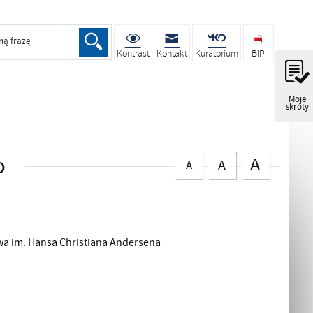
ną frazę
Kontrast
Kontakt
Kuratorium
BIP
Moje
skróty
o
A
A
A
a im. Hansa Christiana Andersena