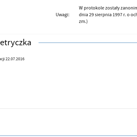
W protokole zostały zanoni
Uwagi:
dnia 29 sierpnia 1997 r. o oc
zm.)
etryczka
cji 22.07.2016