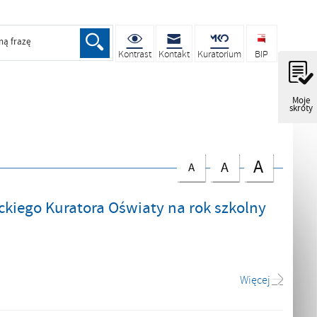
ną frazę
Kontrast
Kontakt
Kuratorium
BIP
Moje
skróty
A
A
A
kiego Kuratora Oświaty na rok szkolny
Więcej