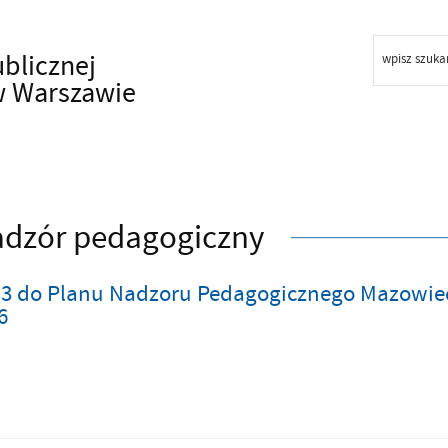
ublicznej
wpisz szuka
w Warszawie
dzór pedagogiczny
 3 do Planu Nadzoru Pedagogicznego Mazowiec
6