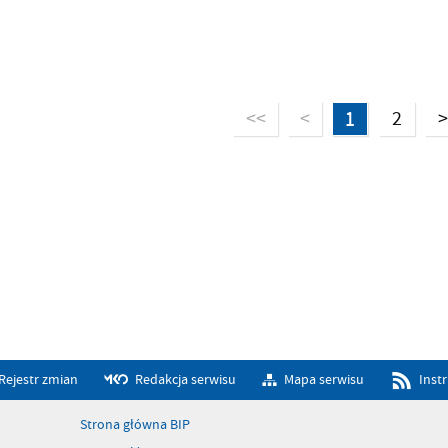
<<
<
1
2
>
Rejestr zmian
Redakcja serwisu
Mapa serwisu
Inst
Strona główna BIP