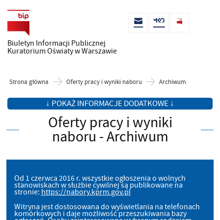
Biuletyn Informacji Publicznej
Kuratorium Oświaty w Warszawie
Strona główna
Oferty pracy i wyniki naboru
Archiwum
↓ POKAŻ INFORMACJE DODATKOWE ↓
Oferty pracy i wyniki
naboru - Archiwum
Od 1 czerwca 2016 r. wszystkie ogłoszenia o wolnych
stanowiskach w służbie cywilnej są publikowane na
stronie:
https://nabory.kprm.gov.pl
Witryna jest dostosowana do wyświetlania na telefonach
komórkowych i daje możliwość przeszukiwania bazy