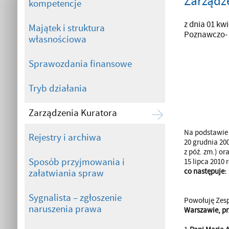
Zarządze
kompetencje
z dnia 01 kw
Majątek i struktura
Poznawczo- 
własnościowa
Sprawozdania finansowe
Tryb działania
Zarządzenia Kuratora
Na podstawie §
Rejestry i archiwa
20 grudnia 20
z póź. zm.) o
Sposób przyjmowania i
15 lipca 2010 
co następuje:
załatwiania spraw
Sygnalista – zgłoszenie
Powołuję Zesp
naruszenia prawa
Warszawie, prz