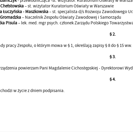
 Adamczyk
- przewodnicząca -st. wizytator. Kuratorium Oświaty w Warsz
 Chełstowska
– st. wizytator Kuratorium Oświaty w Warszawie
a Łuczyńska - Maszkowska
– st. specjalista d/s Rozwoju Zawodowego Ur
a Gromadzka
– Naczelnik Zespołu Oświaty Zawodowej i Samorządu
zka Pisula
– lek. med. mgr psych. członek Zarządu Polskiego Towarzystwa
§ 2.
ady pracy Zespołu, o którym mowa w § 1, określają zapisy § 8 do § 15 ww.
§ 3.
ządzenia powierzam Pani Magdalenie Cichostępskiej - Dyrektorowi Wyd
§ 4.
chodzi w życie z dniem podpisania.