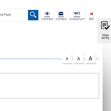
ną frazę
Kontrast
Kontakt
Kuratorium
BIP
Moje
skróty
A
A
A