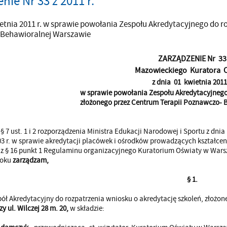
nie Nr 33 z 2011 r.
ietnia 2011 r. w sprawie powołania Zespołu Akredytacyjnego do 
Behawioralnej Warszawie
ZARZĄDZENIE Nr 33
Mazowieckiego Kuratora 
z dnia 01 kwietnia 2011 
w sprawie powołania Zespołu Akredytacyjnego
złożonego przez Centrum Terapii Poznawczo- 
 7 ust. 1 i 2 rozporządzenia Ministra Edukacji Narodowej i Sportu z dnia
03 r. w sprawie akredytacji placówek i ośrodków prowadzących kształcen
raz § 16 punkt 1 Regulaminu organizacyjnego Kuratorium Oświaty w Wa
roku
zarządzam,
§ 1.
ół Akredytacyjny do rozpatrzenia wniosku o akredytację szkoleń, złożo
y ul. Wilczej 28 m. 20,
w składzie: