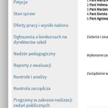
1.
Pani Maria
Petycje
2.
Pani Helena
3.
Pani Marzen
Stan spraw
4.
Pani Dorot
5.
Pani Agnies
Oferty pracy i wyniki naboru
Ogłoszenia o konkursach na
Zadania i zas
dyrektorów szkół
Nadzór pedagogiczny
Wykonanie zar
Raporty z ewaluacji
Zarządzenie w
Kontrole i analizy
Kontrola zarządcza
Programy w zakresie realizacji
zadań publicznych