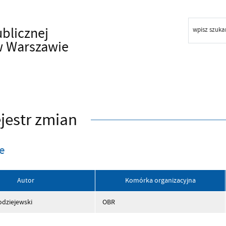
ublicznej
wpisz szuka
w Warszawie
jestr zmian
e
Autor
Komórka organizacyjna
odziejewski
OBR