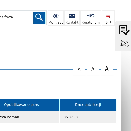
ną frazę
Kontrast
Kontakt
Kuratorium
BIP
Moje
skróty
A
A
A
Opublikowane przez
Data publikacji
szka Roman
05.07.2011