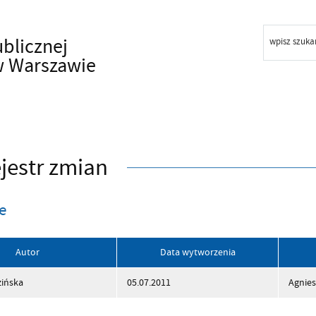
ublicznej
wpisz szuka
w Warszawie
jestr zmian
e
Autor
Data wytworzenia
zińska
05.07.2011
Agnie