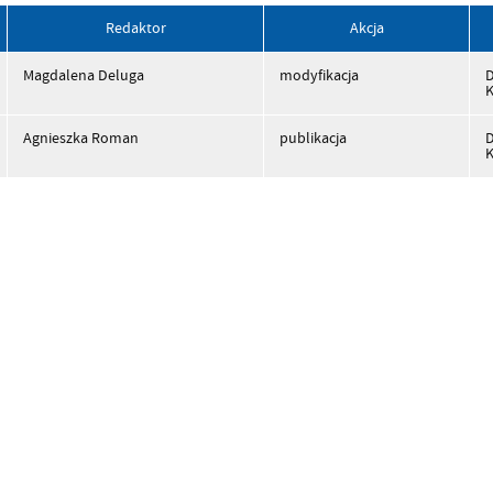
Redaktor
Akcja
Magdalena Deluga
modyfikacja
K
Agnieszka Roman
publikacja
K