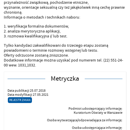
przynależność związkową, pochodzenie etniczne,
wyznanie, orientacje seksualną czy też jakąkolwiek inną cechę prawnie
chronioną.
Informacja o metodach i technikach naboru:
1. weryﬁkacja formalna dokumentów,
2. analiza merytoryczna aplikacji,
3. rozmowa kwaliﬁkacyjna i/ lub test.
Tylko kandydaci zakwaliﬁkowani do trzeciego etapu zostaną
powiadomieni o terminie rozmowy wstępnej lub testu.
Oferty odrzucone zostaną zniszczone.
Dodatkowe informacje można uzyskać pod numerem tel. (22) 551-24-
00 wew. 1031,1032.
Metryczka
Data publikacji 25.07.2018
Data modyfikacji 27.05.2021
REJESTR ZMIAN
Podmiot udostępniający informację:
Kuratorium Oświaty w Warszawie
Osoba wytwarzająca/odpowiadająca za informację:
Osoba udostępniająca informację: