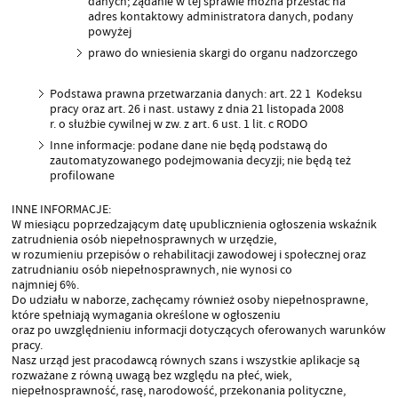
danych; żądanie w tej sprawie można przesłać na
adres kontaktowy administratora danych, podany
powyżej
prawo do wniesienia skargi do organu nadzorczego
Podstawa prawna przetwarzania danych: art. 22 1 Kodeksu
pracy oraz art. 26 i nast. ustawy z dnia 21 listopada 2008
r. o służbie cywilnej w zw. z art. 6 ust. 1 lit. c RODO
Inne informacje: podane dane nie będą podstawą do
zautomatyzowanego podejmowania decyzji; nie będą też
proﬁlowane
INNE INFORMACJE:
W miesiącu poprzedzającym datę upublicznienia ogłoszenia wskaźnik
zatrudnienia osób niepełnosprawnych w urzędzie,
w rozumieniu przepisów o rehabilitacji zawodowej i społecznej oraz
zatrudnianiu osób niepełnosprawnych, nie wynosi co
najmniej 6%.
Do udziału w naborze, zachęcamy również osoby niepełnosprawne,
które spełniają wymagania określone w ogłoszeniu
oraz po uwzględnieniu informacji dotyczących oferowanych warunków
pracy.
Nasz urząd jest pracodawcą równych szans i wszystkie aplikacje są
rozważane z równą uwagą bez względu na płeć, wiek,
niepełnosprawność, rasę, narodowość, przekonania polityczne,