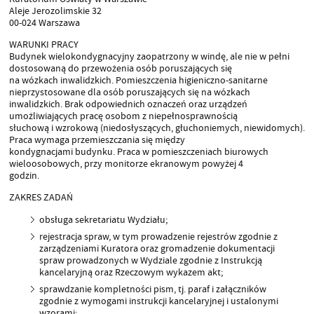
Aleje Jerozolimskie 32
00-024 Warszawa
WARUNKI PRACY
Budynek wielokondygnacyjny zaopatrzony w windę, ale nie w pełni
dostosowaną do przewożenia osób poruszających się
na wózkach inwalidzkich. Pomieszczenia higieniczno-sanitarne
nieprzystosowane dla osób poruszających się na wózkach
inwalidzkich. Brak odpowiednich oznaczeń oraz urządzeń
umożliwiających pracę osobom z niepełnosprawnością
słuchową i wzrokową (niedosłyszących, głuchoniemych, niewidomych).
Praca wymaga przemieszczania się między
kondygnacjami budynku. Praca w pomieszczeniach biurowych
wieloosobowych, przy monitorze ekranowym powyżej 4
godzin.
ZAKRES ZADAŃ
obsługa sekretariatu Wydziału;
rejestracja spraw, w tym prowadzenie rejestrów zgodnie z
zarządzeniami Kuratora oraz gromadzenie dokumentacji
spraw prowadzonych w Wydziale zgodnie z Instrukcją
kancelaryjną oraz Rzeczowym wykazem akt;
sprawdzanie kompletności pism, tj. paraf i załączników
zgodnie z wymogami instrukcji kancelaryjnej i ustalonymi
wzorami;