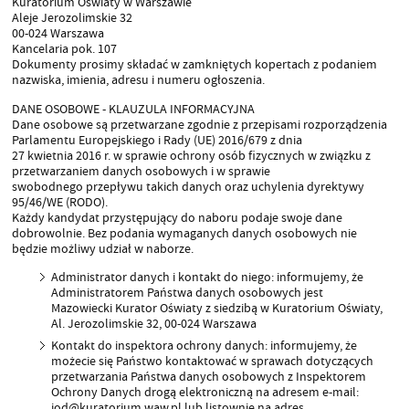
Kuratorium Oświaty w Warszawie
Aleje Jerozolimskie 32
00-024 Warszawa
Kancelaria pok. 107
Dokumenty prosimy składać w zamkniętych kopertach z podaniem
nazwiska, imienia, adresu i numeru ogłoszenia.
DANE OSOBOWE - KLAUZULA INFORMACYJNA
Dane osobowe są przetwarzane zgodnie z przepisami rozporządzenia
Parlamentu Europejskiego i Rady (UE) 2016/679 z dnia
27 kwietnia 2016 r. w sprawie ochrony osób ﬁzycznych w związku z
przetwarzaniem danych osobowych i w sprawie
swobodnego przepływu takich danych oraz uchylenia dyrektywy
95/46/WE (RODO).
Każdy kandydat przystępujący do naboru podaje swoje dane
dobrowolnie. Bez podania wymaganych danych osobowych nie
będzie możliwy udział w naborze.
Administrator danych i kontakt do niego: informujemy, że
Administratorem Państwa danych osobowych jest
Mazowiecki Kurator Oświaty z siedzibą w Kuratorium Oświaty,
Al. Jerozolimskie 32, 00-024 Warszawa
Kontakt do inspektora ochrony danych: informujemy, że
możecie się Państwo kontaktować w sprawach dotyczących
przetwarzania Państwa danych osobowych z Inspektorem
Ochrony Danych drogą elektroniczną na adresem e-mail:
iod@kuratorium.waw.pl lub listownie na adres