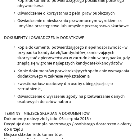
kopia dokumentu potwierdzającego posiadanie polskiego
obywatelstwa
Oświadczenie o korzystaniu z pełni praw publicznych
Oświadczenie o nieskazaniu prawomocnym wyrokiem za
umyślne przestępstwo lub umyślne przestępstwo skarbowe
DOKUMENTY I OŚWIADCZENIA DODATKOWE
kopia dokumentu potwierdzającego niepełnosprawność - w
przypadku kandydatek/kandydatów, zamierzających
skorzystać z pierwszeństwa w zatrudnieniu w przypadku, gdy
znajdą się w gronie najlepszych kandydatek/kandydatów
Kopie dokumentów potwierdzających spełnienie wymagania
dodatkowego w zakresie wykształcenia
kwestionariusz osobowy dla osoby ubiegającej się o
zatrudnienie,
Oświadczenie o wyrażeniu zgody na przetwarzanie danych
osobowych do celów naboru
TERMINY I MIEJSCE SKŁADANIA DOKUMENTÓW
Dokumenty należy złożyć do: 06 sierpnia 2018 r.
Decyduje data: stempla pocztowego / osobistego dostarczenia oferty
do urzędu
Miejsce składania dokumentów: