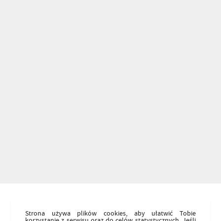
Strona używa plików cookies, aby ułatwić Tobie
korzystanie z serwisu oraz do celów statystycznych. Jeśli