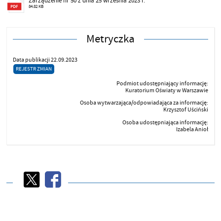
Zarządzenie nr 50 z dnia 25 września 2023 r.
84.82 KB
Metryczka
Data publikacji 22.09.2023
REJESTR ZMIAN
Podmiot udostępniający informację:
Kuratorium Oświaty w Warszawie
Osoba wytwarzająca/odpowiadająca za informację:
Krzysztof Uściński
Osoba udostępniająca informację:
Izabela Anioł