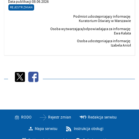
Data publikacji 08.06.2026
REJESTR ZMIAN
Podmiot udostępniający informację:
Kuratorium Oświaty w Warszawie
Osoba wytwarzająca/odpowiadająca za informację:
Ewa Kalata
Osoba udostępniająca informację:
Izabela Anioł
RODO
Rejestr zmian
Redakcja serwisu
Mapa serwisu
Instrukcja obsługi