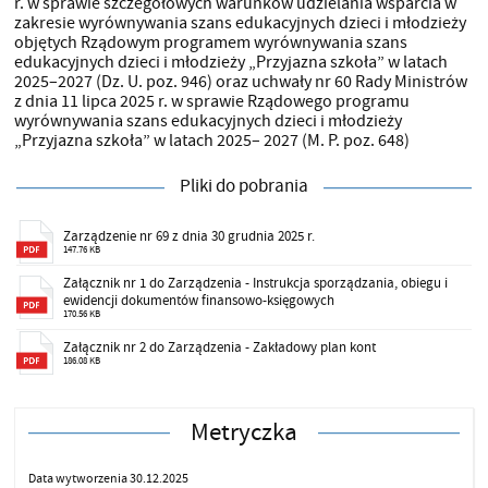
r. w sprawie szczegółowych warunków udzielania wsparcia w
zakresie wyrównywania szans edukacyjnych dzieci i młodzieży
objętych Rządowym programem wyrównywania szans
edukacyjnych dzieci i młodzieży „Przyjazna szkoła” w latach
2025–2027 (Dz. U. poz. 946) oraz uchwały nr 60 Rady Ministrów
z dnia 11 lipca 2025 r. w sprawie Rządowego programu
wyrównywania szans edukacyjnych dzieci i młodzieży
„Przyjazna szkoła” w latach 2025– 2027 (M. P. poz. 648)
Pliki do pobrania
Zarządzenie nr 69 z dnia 30 grudnia 2025 r.
147.76 KB
Załącznik nr 1 do Zarządzenia - Instrukcja sporządzania, obiegu i
ewidencji dokumentów finansowo-księgowych
170.56 KB
Załącznik nr 2 do Zarządzenia - Zakładowy plan kont
186.08 KB
Metryczka
Data wytworzenia 30.12.2025