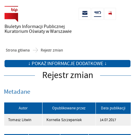
Biuletyn Informacji Publicznej
Kuratorium Oświaty w Warszawie
Strona główna
Rejestr zmian
↓ POKAŻ INFORMACJE DODATKOWE ↓
Rejestr zmian
Metadane
Autor
Opublikowane przez
Data publikacji
Tomasz Litwin
Kornelia Szczepaniak
14.07.2017