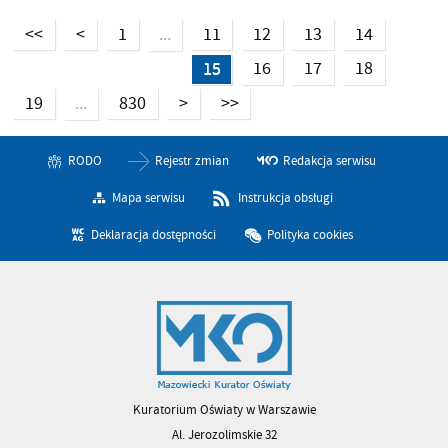
<<
<
1
11
12
13
14
...
15
16
17
18
19
830
>
>>
...
RODO
Rejestr zmian
Redakcja serwisu
Mapa serwisu
Instrukcja obsługi
Deklaracja dostępności
Polityka cookies
Kuratorium Oświaty w Warszawie
Al. Jerozolimskie 32