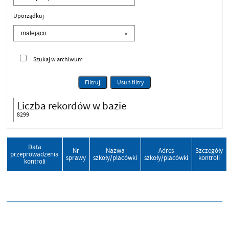
Uporządkuj
Szukaj w archiwum
Filtruj
Usuń filtry
Liczba rekordów w bazie
8299
Data
Nr
Nazwa
Adres
Szczegóły
przeprowadzenia
sprawy
szkoły/placówki
szkoły/placówki
kontroli
kontroli