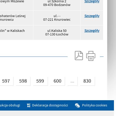
Nowym Miszewie
ul.Szkolna 2
Szczegóły
09-470 Bodzanów
Bohaterów Leśnej
ul.- -
Szczegóły
Knurowcu
07-221 Knurowiec
lin" w Kaliskach
ul.Kaliska 50
Szczegóły
07-130 Łochów
...
597
598
599
600
830
rukcja obsługi
Deklaracja dostępności
Polityka cookies