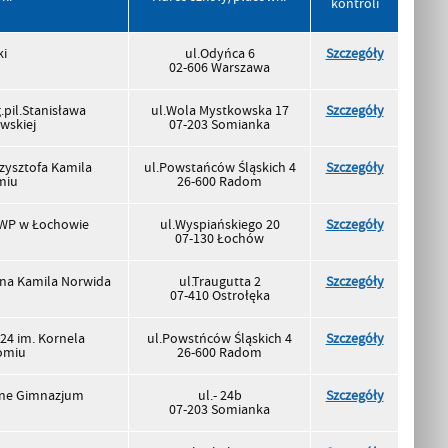
kontroli
ki
ul.Odyńca 6
Szczegóły
02-606 Warszawa
pil.Stanisława
ul.Wola Mystkowska 17
Szczegóły
wskiej
07-203 Somianka
rzysztofa Kamila
ul.Powstańców Śląskich 4
Szczegóły
miu
26-600 Radom
TWP w Łochowie
ul.Wyspiańskiego 20
Szczegóły
07-130 Łochów
ana Kamila Norwida
ul.Traugutta 2
Szczegóły
07-410 Ostrołęka
24 im. Kornela
ul.Powstńców Śląskich 4
Szczegóły
omiu
26-600 Radom
zne Gimnazjum
ul.- 24b
Szczegóły
07-203 Somianka