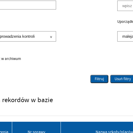
Uporządk
j w archiwum
Filtruj
Usuń filtry
a rekordów w bazie
zenia
Nr sprawy
Nazwa szkoły/placów