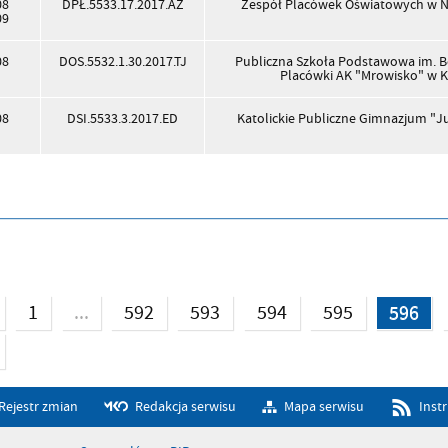
08
DPŁ.5533.17.2017.AZ
Zespół Placówek Oświatowych w 
09
08
DOS.5532.1.30.2017.TJ
Publiczna Szkoła Podstawowa im. 
Placówki AK "Mrowisko" w 
08
DSI.5533.3.2017.ED
Katolickie Publiczne Gimnazjum "Ju
...
1
592
593
594
595
596
Rejestr zmian
Redakcja serwisu
Mapa serwisu
Inst