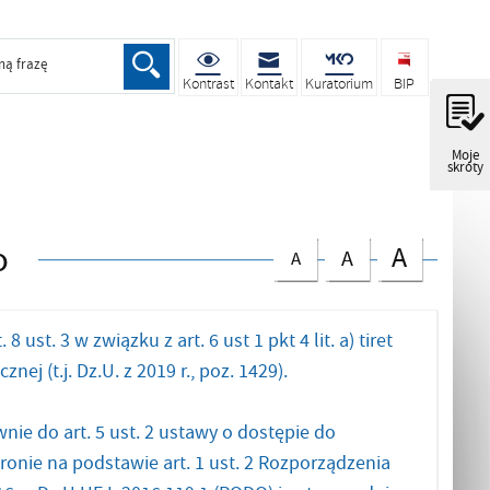
ną frazę
Kontrast
Kontakt
Kuratorium
BIP
Moje
skróty
o
A
A
A
t. 3 w związku z art. 6 ust 1 pkt 4 lit. a) tiret
ej (t.j. Dz.U. z 2019 r., poz. 1429).
e do art. 5 ust. 2 ustawy o dostępie do
onie na podstawie art. 1 ust. 2 Rozporządzenia