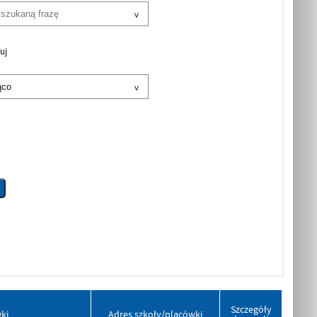
uj
Szczegóły
ki
Adres szkoły/placówki