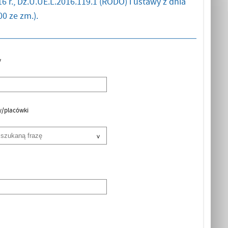
6 r., Dz.U.UE.L.2016.119.1 (RODO) i ustawy z dnia
0 ze zm.).
y
y/placówki