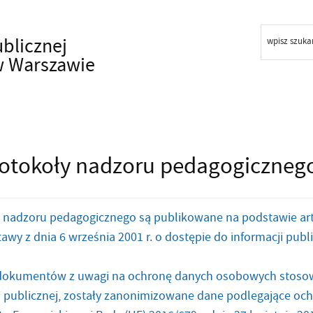
ublicznej
wpisz szuka
w Warszawie
otokoły nadzoru pedagogiczneg
 nadzoru pedagogicznego są publikowane na podstawie art. 8 us
awy z dnia 6 września 2001 r. o dostępie do informacji publiczn
dokumentów z uwagi na ochronę danych osobowych stosowni
i publicznej, zostały zanonimizowane dane podlegające ochr