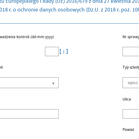
u Europejskiego i Rady (UE) 2016/679 z dnia 27 kwietnia 201
018 r. o ochronie danych osobowych (Dz.U. z 2018 r. poz. 100
wadzenia kontroli (dd-mm-yyyy)
Nr spraw
li
Typ szkoł
Ulica
Powiat