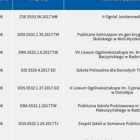
i
08
ZSE.5533.56.2017.MB
II Ogród Jordanows
08
DOS.5532.1.35.2017.TM
Publiczne Gimnazjum im.gen.bryg.
Skalskiego w Woli Mystko
08
DRA.5532.1.6.2017.TW
VII Liceum Ogólnokształcące im. K
Baczyńskiego w Rado
08
DSI.5533.4.2017.ED
Szkoła Policealna dla Dorosłych 
08
DOS.5532.1.37.2017.DZ
II Liceum Ogólnokształcące im. Cypri
w Ostrołęce
08
DRA.5532.1.2017.TW
Publiczna Szkoła Podstawowa nr 
Makuszyńskiego w Rad
08
DOS.5532.1.29.2017.TJ
Zespół Szkół w Somiance Public