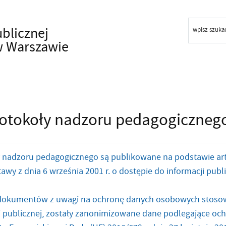
ublicznej
wpisz szuka
w Warszawie
otokoły nadzoru pedagogiczneg
 nadzoru pedagogicznego są publikowane na podstawie art. 8 us
awy z dnia 6 września 2001 r. o dostępie do informacji publiczn
dokumentów z uwagi na ochronę danych osobowych stosowni
i publicznej, zostały zanonimizowane dane podlegające ochr