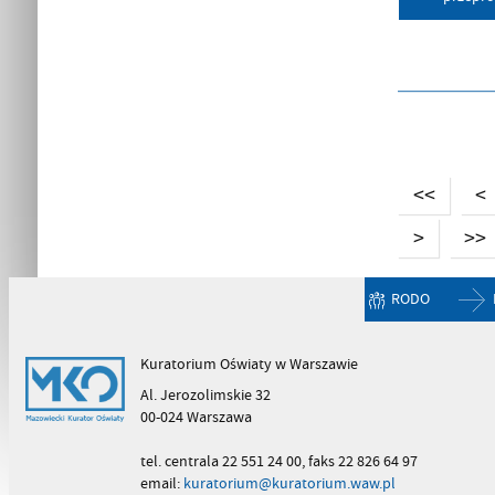
<<
<
>
>>
RODO
Kuratorium Oświaty w Warszawie
Al. Jerozolimskie 32
00-024 Warszawa
tel. centrala 22 551 24 00, faks 22 826 64 97
email:
kuratorium@kuratorium.waw.pl