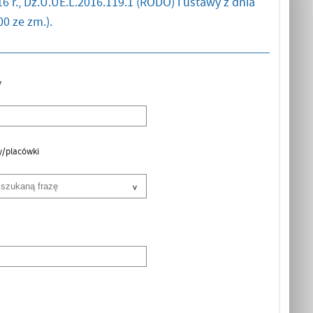
6 r., Dz.U.UE.L.2016.119.1 (RODO) i ustawy z dnia
0 ze zm.).
y
y/placówki