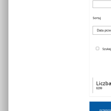
Sortuj
Szuka
Liczb
8299
przepro