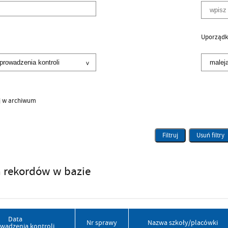
Uporządk
j w archiwum
Filtruj
Usuń filtry
a rekordów w bazie
Data
Nr sprawy
Nazwa szkoły/placówki
wadzenia kontroli