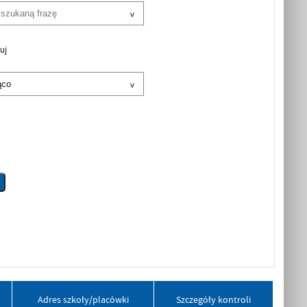
uj
Adres szkoły/placówki
Szczegóły kontroli