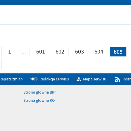
...
1
601
602
603
604
605
Rejestr zmian
Redakcja serwisu
Mapa serwisu
Inst
Strona główna BIP
Strona główna KO