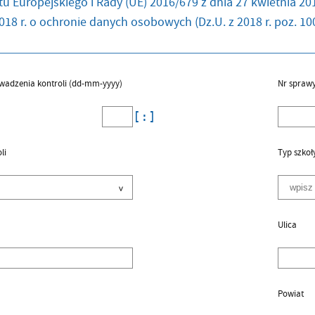
u Europejskiego i Rady (UE) 2016/679 z dnia 27 kwietnia 201
018 r. o ochronie danych osobowych (Dz.U. z 2018 r. poz. 100
wadzenia kontroli (dd-mm-yyyy)
Nr spraw
li
Typ szkoł
Ulica
Powiat