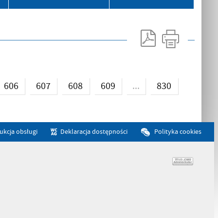
...
606
607
608
609
830
rukcja obsługi
Deklaracja dostępności
Polityka cookies