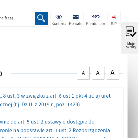
ną frazę
Kontrast
Kontakt
Kuratorium
BIP
Moje
skróty
o
A
A
A
t. 3 w związku z art. 6 ust 1 pkt 4 lit. a) tiret
ej (t.j. Dz.U. z 2019 r., poz. 1429).
e do art. 5 ust. 2 ustawy o dostępie do
onie na podstawie art. 1 ust. 2 Rozporządzenia