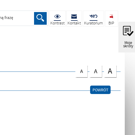
ną frazę
Kontrast
Kontakt
Kuratorium
BIP
Moje
skróty
A
A
A
POWRÓT