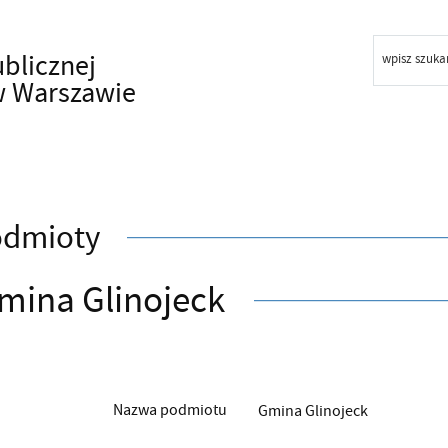
ublicznej
wpisz szuka
w Warszawie
odmioty
mina Glinojeck
Nazwa podmiotu
Gmina Glinojeck