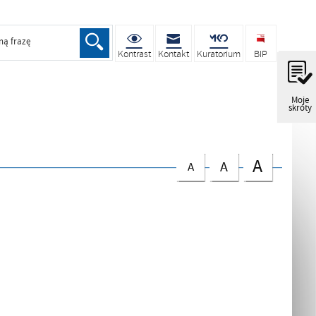
ną frazę
Kontrast
Kontakt
Kuratorium
BIP
Moje
skróty
A
A
A