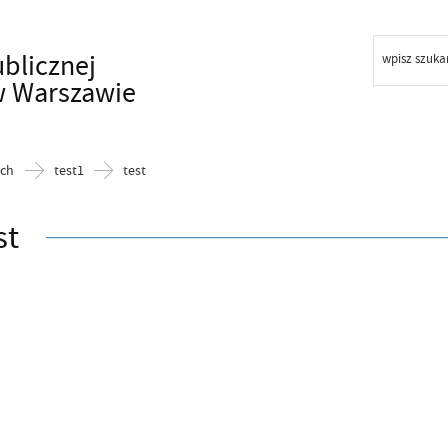
ublicznej
wpisz szuka
w Warszawie
ach
test1
test
st