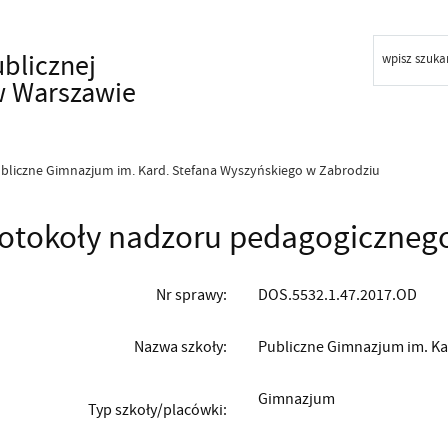
ublicznej
wpisz szuka
w Warszawie
bliczne Gimnazjum im. Kard. Stefana Wyszyńskiego w Zabrodziu
otokoły nadzoru pedagogiczneg
Nr sprawy:
DOS.5532.1.47.2017.OD
Nazwa szkoły:
Publiczne Gimnazjum im. Ka
Gimnazjum
Typ szkoły/placówki: