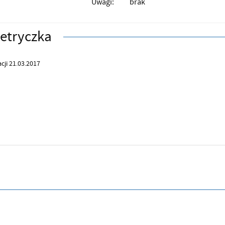
Uwagi:
brak
etryczka
cji 21.03.2017