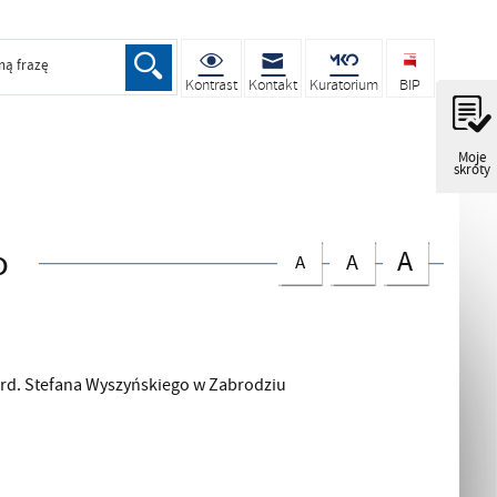
ną frazę
Kontrast
Kontakt
Kuratorium
BIP
Moje
skróty
o
A
A
A
rd. Stefana Wyszyńskiego w Zabrodziu