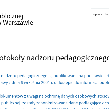
ublicznej
wpisz szuka
w Warszawie
otokoły nadzoru pedagogiczneg
 nadzoru pedagogicznego są publikowane na podstawie art. 8 us
awy z dnia 6 września 2001 r. o dostępie do informacji publiczn
dokumentów z uwagi na ochronę danych osobowych stosowni
i publicznej, zostały zanonimizowane dane podlegające ochr