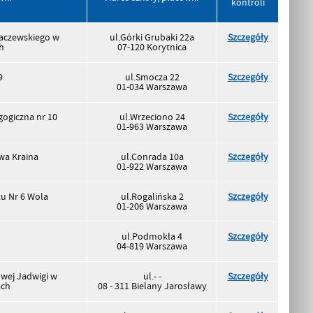
kontroli
Jaczewskiego w
ul.Górki Grubaki 22a
Szczegóły
h
07-120 Korytnica
9
ul.Smocza 22
Szczegóły
01-034 Warszawa
ogiczna nr 10
ul.Wrzeciono 24
Szczegóły
01-963 Warszawa
wa Kraina
ul.Conrada 10a
Szczegóły
01-922 Warszawa
u Nr 6 Wola
ul.Rogalińska 2
Szczegóły
01-206 Warszawa
ul.Podmokła 4
Szczegóły
04-819 Warszawa
owej Jadwigi w
ul.- -
Szczegóły
ach
08 - 311 Bielany Jarosławy