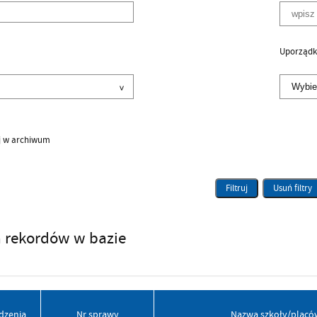
Uporządk
j w archiwum
Filtruj
Usuń filtry
a rekordów w bazie
dzenia
Nr sprawy
Nazwa szkoły/placó