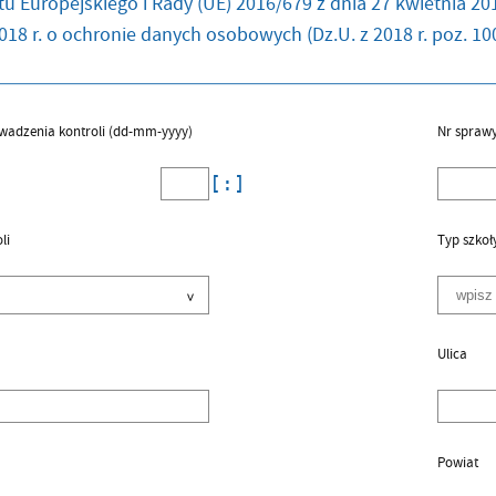
u Europejskiego i Rady (UE) 2016/679 z dnia 27 kwietnia 201
018 r. o ochronie danych osobowych (Dz.U. z 2018 r. poz. 100
wadzenia kontroli (dd-mm-yyyy)
Nr spraw
li
Typ szkoł
Ulica
Powiat