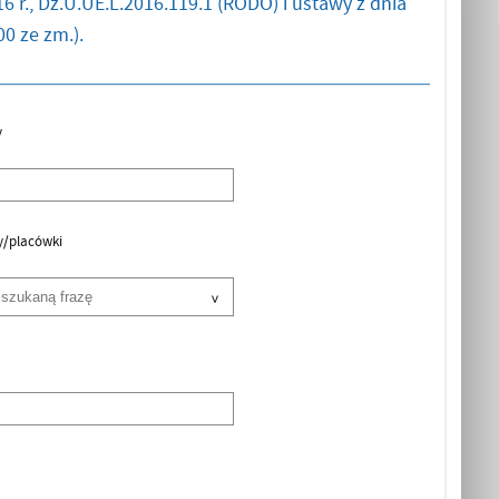
6 r., Dz.U.UE.L.2016.119.1 (RODO) i ustawy z dnia
0 ze zm.).
y
y/placówki