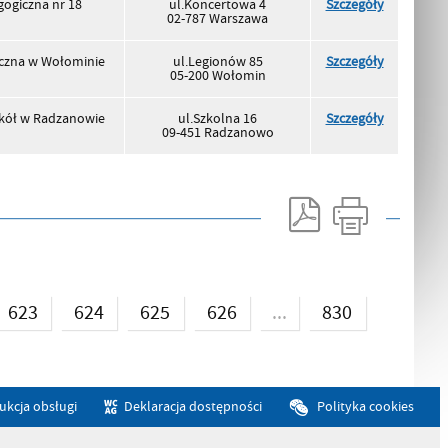
ogiczna nr 18
ul.Koncertowa 4
Szczegóły
02-787 Warszawa
czna w Wołominie
ul.Legionów 85
Szczegóły
05-200 Wołomin
kół w Radzanowie
ul.Szkolna 16
Szczegóły
09-451 Radzanowo
...
623
624
625
626
830
rukcja obsługi
Deklaracja dostępności
Polityka cookies