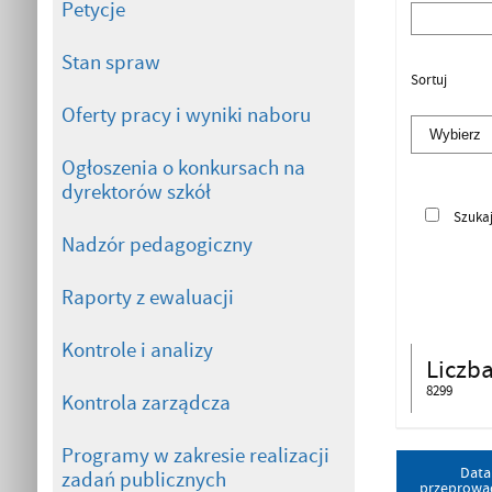
Petycje
Stan spraw
Sortuj
Oferty pracy i wyniki naboru
Ogłoszenia o konkursach na
dyrektorów szkół
Szuka
Nadzór pedagogiczny
Raporty z ewaluacji
Kontrole i analizy
Liczb
8299
Kontrola zarządcza
Programy w zakresie realizacji
Data
zadań publicznych
przeprowa