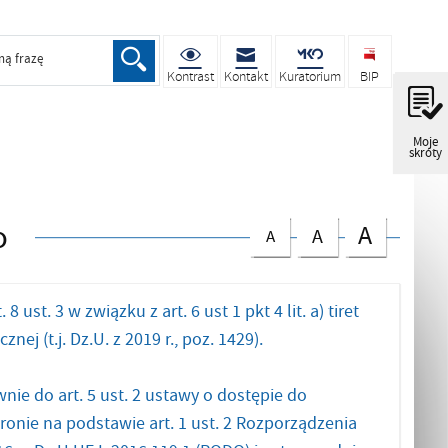
ną frazę
Kontrast
Kontakt
Kuratorium
BIP
Moje
skróty
o
A
A
A
t. 3 w związku z art. 6 ust 1 pkt 4 lit. a) tiret
ej (t.j. Dz.U. z 2019 r., poz. 1429).
e do art. 5 ust. 2 ustawy o dostępie do
onie na podstawie art. 1 ust. 2 Rozporządzenia