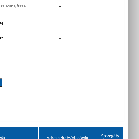
uj
Szczegóły
wki
Adres szkoły/placówki