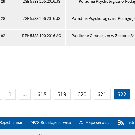
-29
ZSE.5533.205.2016.JS
Poradnia Psychologiczno-Pedag
-28
ZSE.5533.206.2016.JS
Poradnia Psychologiczno-Pedagogi
-02
DPŁ.5533.100.2016.AO
Publiczne Gimnazjum w Zespole Sz
...
1
618
619
620
621
622
Rejestr zmian
Redakcja serwisu
Mapa serwisu
Inst