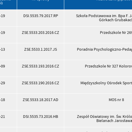
li
-19
DSI.5535.79.2017.RP
Szkoła Podstawowa im. Bpa F. 
Górkach Grubakac
-19
ZSE.5533.203.2016.CZ
Przedszkole Nr 26
-13
ZSE.5533.1.2017.JS
Poradnia Psychologiczno-Pedag
-09
ZSE.5533.193.2016.CZ
Przedszkole Nr 327 Koloro
-29
ZSE.5533.190.2016.CZ
Międzyszkolny Ośrodek Sport
-18
ZSE.5533.18.2017.AD
MOS nr 8
-21
DSI.5535.73.2016.HB
Zespół Oświatowy im. Św. Król
Bielanach Jarosław