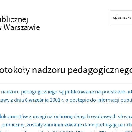
ublicznej
wpisz szuka
w Warszawie
otokoły nadzoru pedagogiczneg
 nadzoru pedagogicznego są publikowane na podstawie art. 8 us
awy z dnia 6 września 2001 r. o dostępie do informacji publiczn
dokumentów z uwagi na ochronę danych osobowych stosowni
i publicznej, zostały zanonimizowane dane podlegające ochr