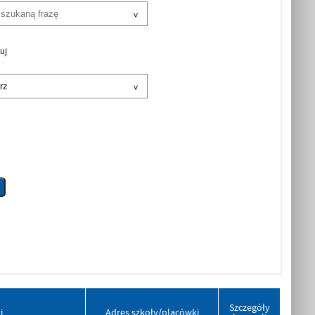
uj
Szczegóły
i
Adres szkoły/placówki