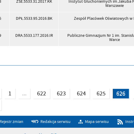
8
ZSE.5533.31.2017.KK
Instytut Głuchoniemych im.Jakuba 
Warszawie
6
DPŁ.5533.95.2016.BK
Zespół Placówek Oświatowych w
9
DRA.5533.177.2016.IR
Publiczne Gimnazjum Nr 1 im. Stanisł
Warce
...
1
622
623
624
625
626
Rejestr zmian
Redakcja serwisu
Mapa serwisu
Inst