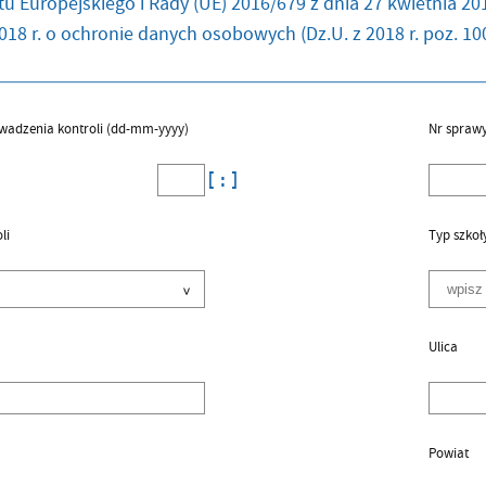
u Europejskiego i Rady (UE) 2016/679 z dnia 27 kwietnia 201
018 r. o ochronie danych osobowych (Dz.U. z 2018 r. poz. 100
wadzenia kontroli (dd-mm-yyyy)
Nr spraw
li
Typ szkoł
Ulica
Powiat