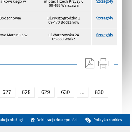
Falkowskiego w
ul.plac Trzech Krzyży 6
Szczegóły
00-499 Warszawa
 Bodzanowie
ul.Wyszogrodzka 1
Szczegóły
09-470 Bodzanów
awa Marcinika w
ul.Warszawska 24
Szczegóły
05-660 Warka
...
627
628
629
630
830
rukcja obsługi
Deklaracja dostępności
Polityka cookies