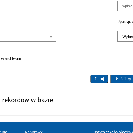
Uporządk
j w archiwum
Filtruj
Usuń filtry
a rekordów w bazie
enia
Nr sprawy
Nazwa szkoły/placówk