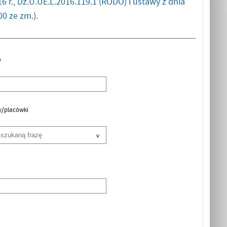
6 r., Dz.U.UE.L.2016.119.1 (RODO) i ustawy z dnia
0 ze zm.).
y
y/placówki