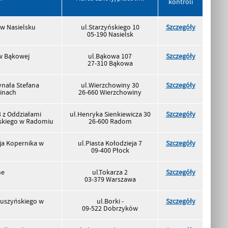
kontroli
 w Nasielsku
ul.Starzyńskiego 10
Szczegóły
05-190 Nasielsk
w Bąkowej
ul.Bąkowa 107
Szczegóły
27-310 Bąkowa
ynała Stefana
ul.Wierzchowiny 30
Szczegóły
inach
26-660 Wierzchowiny
 z Oddziałami
ul.Henryka Sienkiewicza 30
Szczegóły
wskiego w Radomiu
26-600 Radom
ja Kopernika w
ul.Piasta Kołodzieja 7
Szczegóły
09-400 Płock
ne
ul.Tokarza 2
Szczegóły
03-379 Warszawa
kuszyńskiego w
ul.Borki -
Szczegóły
09-522 Dobrzyków