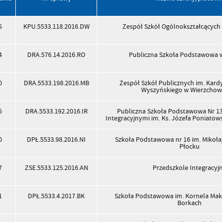
5
KPU.5533.118.2016.DW
Zespół Szkół Ogólnokształcących
4
DRA.576.14.2016.RO
Publiczna Szkoła Podstawowa 
0
DRA.5533.198.2016.MB
Zespół Szkół Publicznych im. Kard
Wyszyńskiego w Wierzchow
5
DRA.5533.192.2016.IR
Publiczna Szkoła Podstawowa Nr 13
Integracyjnymi im. Ks. Józefa Poniato
0
DPŁ.5533.98.2016.NI
Szkoła Podstawowa nr 16 im. Mikoła
Płocku
7
ZSE.5533.125.2016.AN
Przedszkole Integracyj
1
DPŁ.5533.4.2017.BK
Szkoła Podstawowa im. Kornela Ma
Borkach