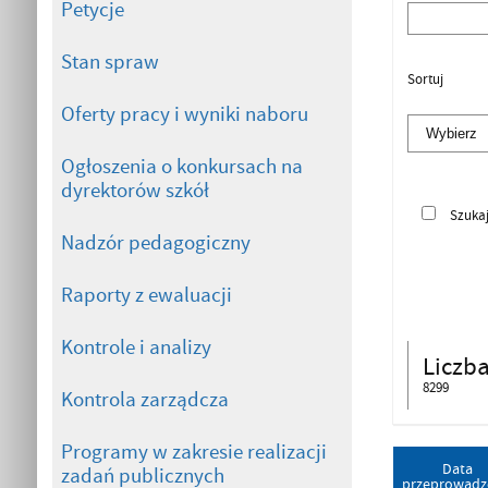
Petycje
Stan spraw
Sortuj
Oferty pracy i wyniki naboru
Ogłoszenia o konkursach na
dyrektorów szkół
Szuka
Nadzór pedagogiczny
Raporty z ewaluacji
Kontrole i analizy
Liczb
8299
Kontrola zarządcza
Programy w zakresie realizacji
Data
zadań publicznych
przeprowadz