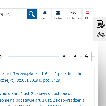
ną frazę
Kontrast
Kontakt
Kuratorium
BIP
Moje
skróty
o
A
A
A
t. 3 w związku z art. 6 ust 1 pkt 4 lit. a) tiret
ej (t.j. Dz.U. z 2019 r., poz. 1429).
e do art. 5 ust. 2 ustawy o dostępie do
onie na podstawie art. 1 ust. 2 Rozporządzenia