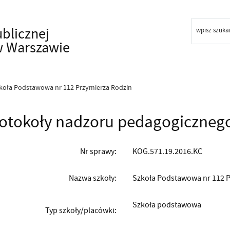
ublicznej
wpisz szuka
w Warszawie
koła Podstawowa nr 112 Przymierza Rodzin
otokoły nadzoru pedagogiczneg
Nr sprawy:
KOG.571.19.2016.KC
Nazwa szkoły:
Szkoła Podstawowa nr 112 
Szkoła podstawowa
Typ szkoły/placówki: