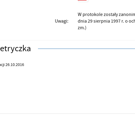
W protokole zostały zanoni
Uwagi:
dnia 29 sierpnia 1997 r. o oc
zm.)
etryczka
cji 26.10.2016