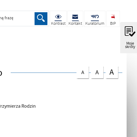
ną frazę
Kontrast
Kontakt
Kuratorium
BIP
Moje
skróty
o
A
A
A
Przymierza Rodzin