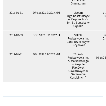
Publiczne
Gimnazjum
2017-01-31
DPŁ.5532.1.3.2017.MM
Liceum
ul
Ogólnokształcące
w Zespole Szkół
im. St. Staszica w
Gąbinie
2017-02-09
DOS.5532.1.31.2017.TJ
Szkoła
u
Podstawowa im.
07
Jana Brzechwy w
Lucynowie
2017-01-31
DPŁ.5532.1.9.2017.MM
"Szkoła
ul.
Podstawowa im.
09-550 
A. Małkowskiego
w Zespole
Placówek
Oświatowych w
Szczawinie
Kościelnym "