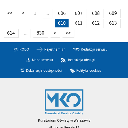
<<
<
1
606
607
608
609
...
610
611
612
613
614
830
>
>>
...
RODO
Rejestr zmian
Redakcja serwisu
Mapa serwisu
Instrukcja obsługi
Deklaracja dostępności
Polityka cookies
Kuratorium Oświaty w Warszawie
Al. Jerozolimskie 32