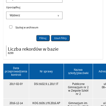
Uporządkuj
Szukaj w archiwum
Filtruj
Usuń filtry
Liczba rekordów w bazie
8299
Data
Nazwa
przeprowadzenia
Nr sprawy
Adres
szkoły/placówki
kontroli
2017-02-07
DSI.5532.9.1.2017.IT
Publiczne
u
Gimnazjum nr 2
08-
w Zespole Szkół
nr 2
2016-12-14
KOG.5535.178.2016.AP
Gimnazjum im.
u