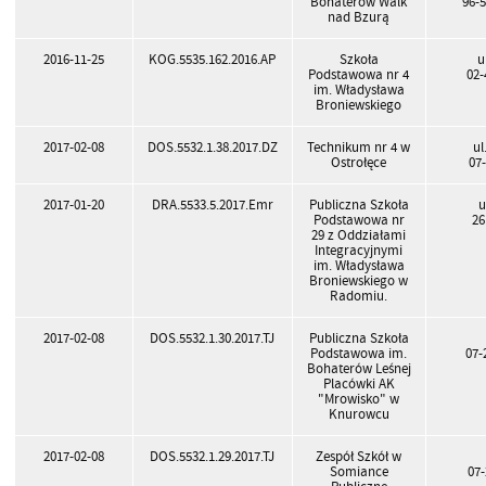
Bohaterów Walk
96-
nad Bzurą
2016-11-25
KOG.5535.162.2016.AP
Szkoła
u
Podstawowa nr 4
02
im. Władysława
Broniewskiego
2017-02-08
DOS.5532.1.38.2017.DZ
Technikum nr 4 w
ul
Ostrołęce
07
2017-01-20
DRA.5533.5.2017.Emr
Publiczna Szkoła
u
Podstawowa nr
26
29 z Oddziałami
Integracyjnymi
im. Władysława
Broniewskiego w
Radomiu.
2017-02-08
DOS.5532.1.30.2017.TJ
Publiczna Szkoła
Podstawowa im.
07-
Bohaterów Leśnej
Placówki AK
"Mrowisko" w
Knurowcu
2017-02-08
DOS.5532.1.29.2017.TJ
Zespół Szkół w
Somiance
07